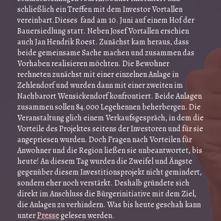
schließlich ein Treffen mit dem Investor Vortallen
vereinbart.Dieses fand am 10. Juni auf einem Hof der
Bauersiedlung statt. Neben Josef Vortallen erschien
auch Jan Hendrik Roest. Zunächst kam heraus, dass
beide gemeinsame Sache machen und zusammen das
Vorhaben realisieren möchten. Die Bewohner
rechneten zunächst mit einer einzelnen Anlage in
Zehlendorf und wurden dann mit einer zweiten im
Nachbarort Wensickendorf konfrontiert. Beide Anlagen
zusammen sollen 84.000 Legehennen beherbergen. Die
Veranstaltung glich einem Verkaufsgespräch, in dem die
Vorteile des Projektes seitens der Investoren und für sie
angepriesen wurden. Doch Fragen nach Vorteilen für
Anwohner und die Region ließen sie unbeantwortet, bis
heute! An diesem Tag wurden die Zweifel und Ängste
gegenüber diesem Investitionsprojekt nicht gemindert,
sondern eher noch verstärkt. Deshalb gründete sich
direkt im Anschluss die Bürgerinitiative mit dem Ziel,
die Anlagen zu verhindern. Was bis heute geschah kann
unter
Presse
gelesen werden.