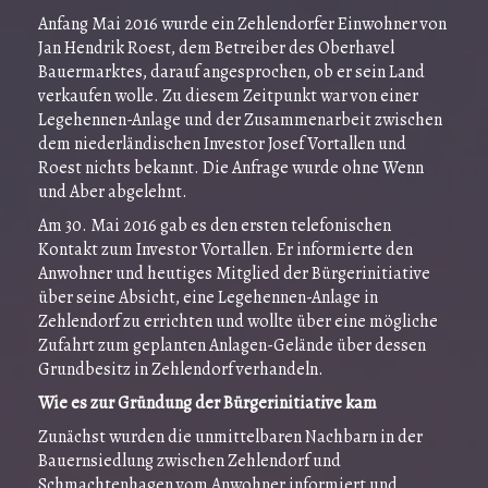
Anfang Mai 2016 wurde ein Zehlendorfer Einwohner von
Jan Hendrik Roest, dem Betreiber des Oberhavel
Bauermarktes, darauf angesprochen, ob er sein Land
verkaufen wolle. Zu diesem Zeitpunkt war von einer
Legehennen-Anlage und der Zusammenarbeit zwischen
dem niederländischen Investor Josef Vortallen und
Roest nichts bekannt. Die Anfrage wurde ohne Wenn
und Aber abgelehnt.
Am 30. Mai 2016 gab es den ersten telefonischen
Kontakt zum Investor Vortallen. Er informierte den
Anwohner und heutiges Mitglied der Bürgerinitiative
über seine Absicht, eine Legehennen-Anlage in
Zehlendorf zu errichten und wollte über eine mögliche
Zufahrt zum geplanten Anlagen-Gelände über dessen
Grundbesitz in Zehlendorf verhandeln.
Wie es zur Gründung der Bürgerinitiative kam
Zunächst wurden die unmittelbaren Nachbarn in der
Bauernsiedlung zwischen Zehlendorf und
Schmachtenhagen vom Anwohner informiert und